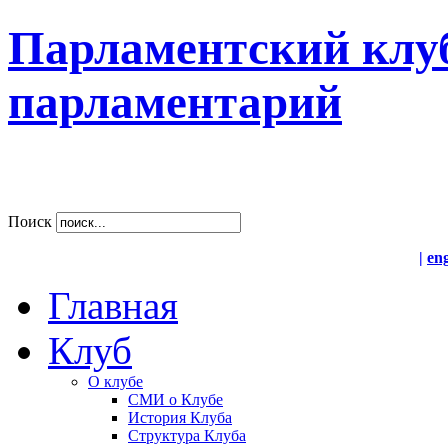
Парламентский клу
парламентарий
Поиск
|
en
Главная
Клуб
О клубе
СМИ о Клубе
История Клуба
Структура Клуба